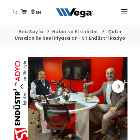
EN
ANA SAYFA
Ana Sayfa
Haber ve Etkinlikler
Çetin
Ünsalan ile Reel Piyasalar - ST Endüstri Radyo
ÜRÜNLER
KURUMSAL
TEKNİK/DESTEK
HABER VE ETKİNLİKLER
İLETİŞİM