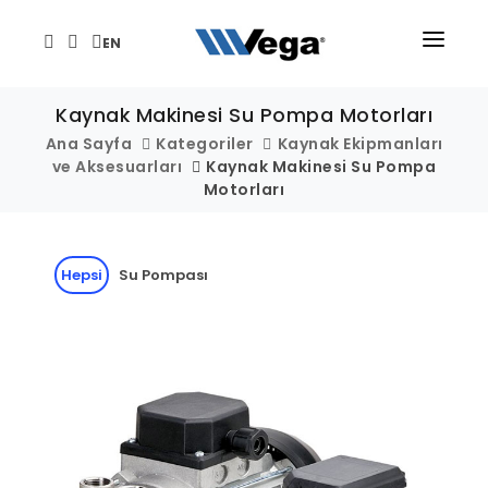
EN
ANA SAYFA
Kaynak Makinesi Su Pompa Motorları
ÜRÜNLER
Ana Sayfa
Kategoriler
Kaynak Ekipmanları
ve Aksesuarları
Kaynak Makinesi Su Pompa
KURUMSAL
Motorları
TEKNİK/DESTEK
Hepsi
Su Pompası
HABER VE ETKİNLİKLER
İLETİŞİM