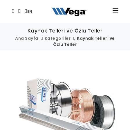
EN
ANA SAYFA
Kaynak Telleri ve Özlü Teller
ÜRÜNLER
Ana Sayfa
Kategoriler
Kaynak Telleri ve
Özlü Teller
KURUMSAL
TEKNİK/DESTEK
HABER VE ETKİNLİKLER
İLETİŞİM