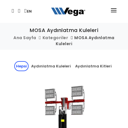
EN
ANA SAYFA
MOSA Aydınlatma Kuleleri
ÜRÜNLER
Ana Sayfa
Kategoriler
MOSA Aydınlatma
Kuleleri
KURUMSAL
TEKNİK/DESTEK
Hepsi
Aydınlatma Kuleleri
Aydınlatma Kitleri
HABER VE ETKİNLİKLER
İLETİŞİM